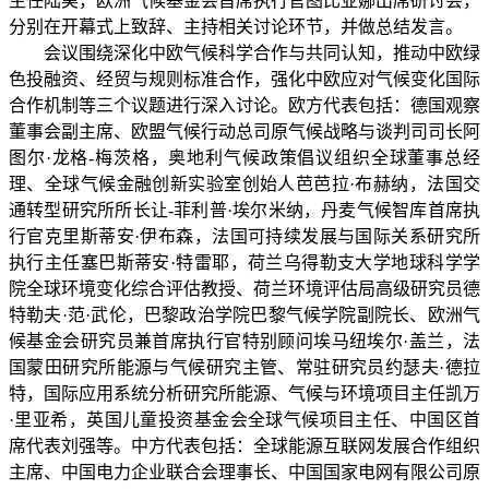
主任陆昊，欧洲气候基金会首席执行官图比亚娜出席研讨会，
分别在开幕式上致辞、主持相关讨论环节，并做总结发言。
会议围绕深化中欧气候科学合作与共同认知，推动中欧绿
色投融资、经贸与规则标准合作，强化中欧应对气候变化国际
合作机制等三个议题进行深入讨论。欧方代表包括：德国观察
董事会副主席、欧盟气候行动总司原气候战略与谈判司司长阿
图尔·龙格-梅茨格，奥地利气候政策倡议组织全球董事总经
理、全球气候金融创新实验室创始人芭芭拉·布赫纳，法国交
通转型研究所所长让-菲利普·埃尔米纳，丹麦气候智库首席执
行官克里斯蒂安·伊布森，法国可持续发展与国际关系研究所
执行主任塞巴斯蒂安·特雷耶，荷兰乌得勒支大学地球科学学
院全球环境变化综合评估教授、荷兰环境评估局高级研究员德
特勒夫·范·武伦，巴黎政治学院巴黎气候学院副院长、欧洲气
候基金会研究员兼首席执行官特别顾问埃马纽埃尔·盖兰，法
国蒙田研究所能源与气候研究主管、常驻研究员约瑟夫·德拉
特，国际应用系统分析研究所能源、气候与环境项目主任凯万
·里亚希，英国儿童投资基金会全球气候项目主任、中国区首
席代表刘强等。中方代表包括：全球能源互联网发展合作组织
主席、中国电力企业联合会理事长、中国国家电网有限公司原